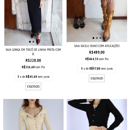
SAIA DASLU JEANS COM APLICAÇÕES
SAIA LONGA EM TRICÔ DE LINHA PRETA COM
R$489,00
B...
R$464,55
com
Pix
R$228,00
R$216,60
com
Pix
5
x de
R$97,80
sem juros
5
x de
R$45,60
sem juros
ESGOTADO
ESGOTADO