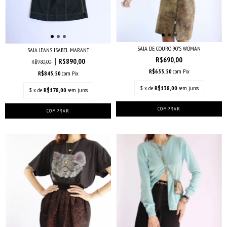
SAIA DE COURO 90’S WOMAN
SAIA JEANS ISABEL MARANT
R$690,00
R$890,00
R$980,00
R$655,50
com
Pix
R$845,50
com
Pix
5
x de
R$138,00
sem juros
5
x de
R$178,00
sem juros