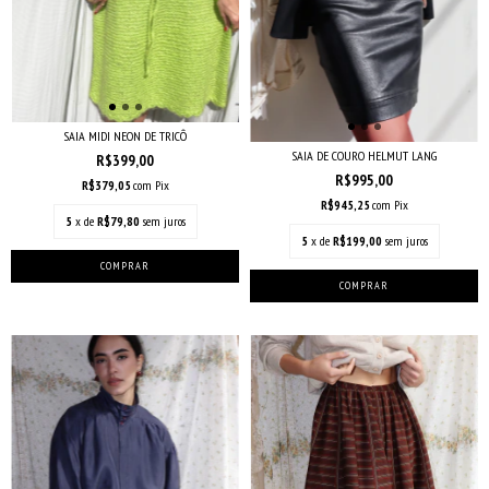
SAIA MIDI NEON DE TRICÔ
SAIA DE COURO HELMUT LANG
R$399,00
R$995,00
R$379,05
com
Pix
R$945,25
com
Pix
5
x de
R$79,80
sem juros
5
x de
R$199,00
sem juros