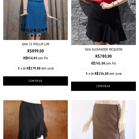
SAIA 3.1 PHILLIP LIM
SAIA ALEXANDER MCQUEEN
R$899,00
R$780,00
R$854,05
com
Pix
R$741,00
com
Pix
5
x de
R$179,80
sem juros
5
x de
R$156,00
sem juros