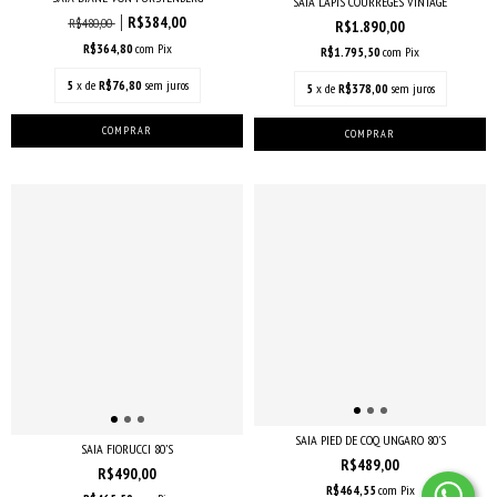
SAIA LÁPIS COURRÈGES VINTAGE
R$384,00
R$480,00
R$1.890,00
R$364,80
com
Pix
R$1.795,50
com
Pix
5
x de
R$76,80
sem juros
5
x de
R$378,00
sem juros
SAIA PIED DE COQ UNGARO 80'S
SAIA FIORUCCI 80’S
R$489,00
R$490,00
R$464,55
com
Pix