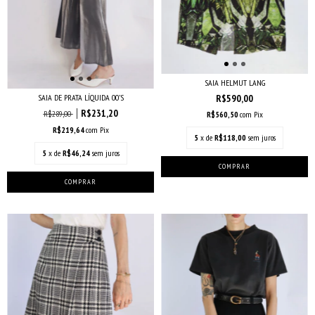
SAIA HELMUT LANG
R$590,00
SAIA DE PRATA LÍQUIDA 00’S
R$231,20
R$289,00
R$560,50
com
Pix
R$219,64
com
Pix
5
x de
R$118,00
sem juros
5
x de
R$46,24
sem juros