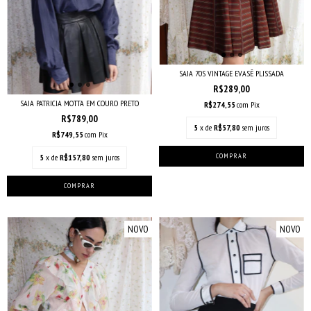
SAIA 70S VINTAGE EVASÊ PLISSADA
R$289,00
SAIA PATRICIA MOTTA EM COURO PRETO
R$274,55
com
Pix
R$789,00
5
x de
R$57,80
sem juros
R$749,55
com
Pix
5
x de
R$157,80
sem juros
NOVO
NOVO