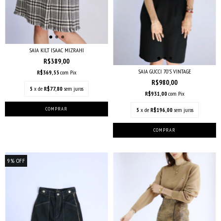
SAIA KILT ISAAC MIZRAHI
R$389,00
SAIA GUCCI 70’S VINTAGE
R$369,55
com
Pix
R$980,00
5
x de
R$77,80
sem juros
R$931,00
com
Pix
5
x de
R$196,00
sem juros
9
%
OFF