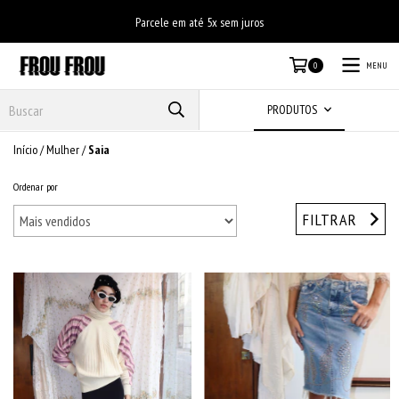
Parcele em até 5x sem juros
MENU
0
PRODUTOS
Início
/
Mulher
/
Saia
Ordenar por
FILTRAR