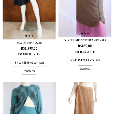
SAIA DE LINHO SPORTMAX MAX MARA
SAIA THIERRY MUGLER
R$890,00
R$1.998,00
R$845,50
com
Pix
R$1.898,10
com
Pix
5
x de
R$178,00
sem juros
5
x de
R$399,60
sem juros
ESGOTADO
ESGOTADO