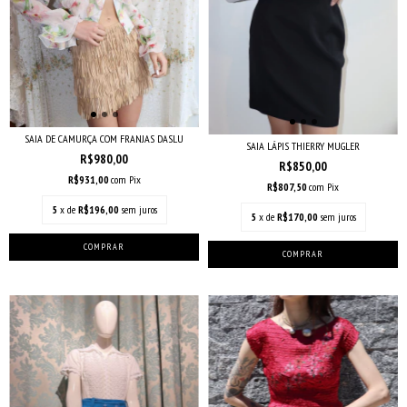
SAIA DE CAMURÇA COM FRANJAS DASLU
SAIA LÁPIS THIERRY MUGLER
R$980,00
R$850,00
R$931,00
com
Pix
R$807,50
com
Pix
5
x de
R$196,00
sem juros
5
x de
R$170,00
sem juros