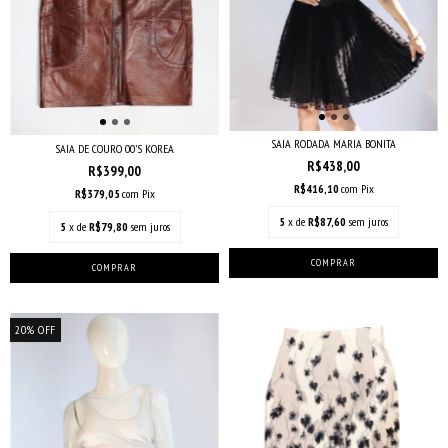
SAIA RODADA MARIA BONITA
SAIA DE COURO 00’S KOREA
R$438,00
R$399,00
R$416,10
com
Pix
R$379,05
com
Pix
5
x de
R$87,60
sem juros
5
x de
R$79,80
sem juros
20
%
OFF