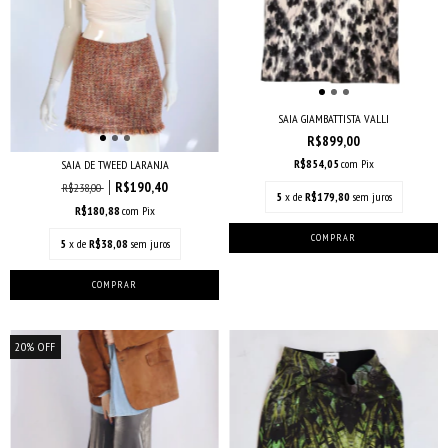
SAIA GIAMBATTISTA VALLI
R$899,00
R$854,05
com
Pix
SAIA DE TWEED LARANJA
R$190,40
R$238,00
5
x de
R$179,80
sem juros
R$180,88
com
Pix
5
x de
R$38,08
sem juros
20
%
OFF