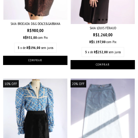
SAIA BROCADA D&G DOLCE&GABBANA
SAIA LOUIS FÉRAUD
R$980,00
R$1.260,00
R$931,00
com
Pix
R$1.197,00
com
Pix
5
x de
R$196,00
sem juros
5
x de
R$252,00
sem juros
10
%
OFF
20
%
OFF