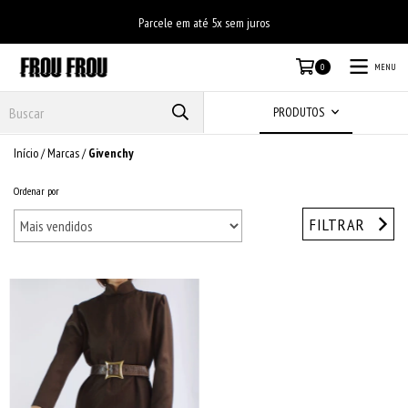
Parcele em até 5x sem juros
MENU
0
PRODUTOS
Início
/
Marcas
/
Givenchy
Ordenar por
FILTRAR