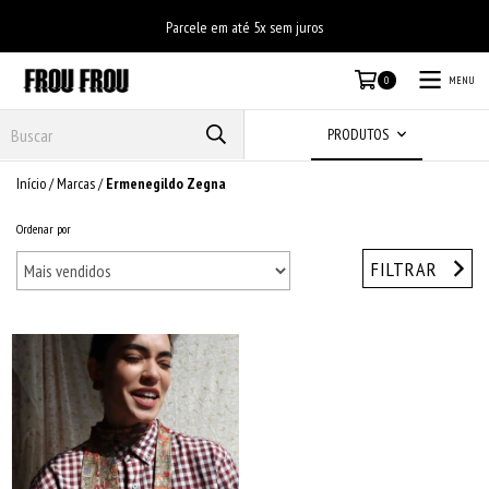
Parcele em até 5x sem juros
MENU
0
PRODUTOS
Início
/
Marcas
/
Ermenegildo Zegna
Ordenar por
FILTRAR