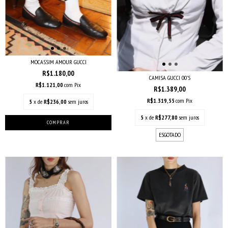
MOCASSIM AMOUR GUCCI
R$1.180,00
CAMISA GUCCI 00’S
R$1.121,00
com
Pix
R$1.389,00
R$1.319,55
com
Pix
5
x de
R$236,00
sem juros
5
x de
R$277,80
sem juros
ESGOTADO