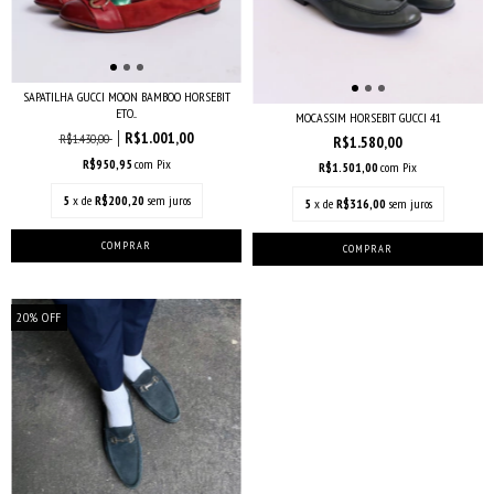
SAPATILHA GUCCI MOON BAMBOO HORSEBIT
ETO...
MOCASSIM HORSEBIT GUCCI 41
R$1.001,00
R$1.430,00
R$1.580,00
R$950,95
com
Pix
R$1.501,00
com
Pix
5
x de
R$200,20
sem juros
5
x de
R$316,00
sem juros
20
%
OFF