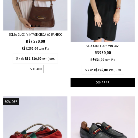
BOLSA GUCCI VINTAGE CIRCA 60 BAMBOO
R$7.580,00
SAIA GUCCI 70’S VINTAGE
R$7.201,00
com
Pix
R$980,00
5
x de
R$1.516,00
sem juros
R$931,00
com
Pix
ESGOTADO
5
x de
R$196,00
sem juros
30
%
OFF