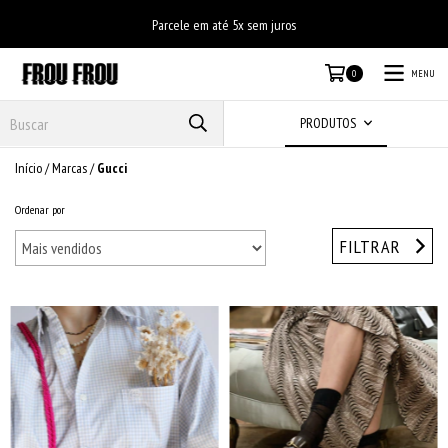
Parcele em até 5x sem juros
MENU
0
PRODUTOS
Início
/
Marcas
/
Gucci
Ordenar por
FILTRAR