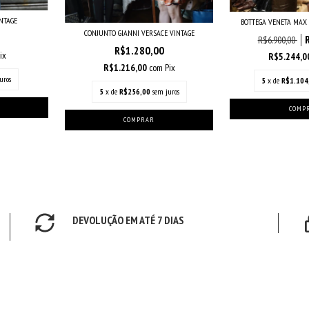
NTAGE
BOTTEGA VENETA MAX
CONJUNTO GIANNI VERSACE VINTAGE
R$6.900,00
R$1.280,00
ix
R$5.244,
R$1.216,00
com
Pix
uros
5
x de
R$1.104
5
x de
R$256,00
sem juros
DEVOLUÇÃO EM ATÉ 7 DIAS