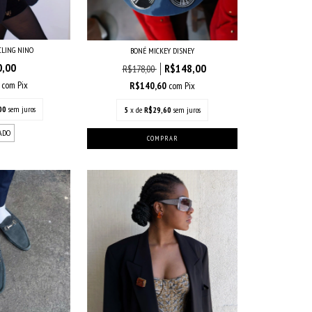
CLING NINO
BONÉ MICKEY DISNEY
0,00
R$148,00
R$178,00
0
com
Pix
R$140,60
com
Pix
00
sem juros
5
x de
R$29,60
sem juros
ADO