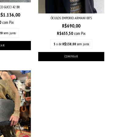
CO GUCCI 42 BR
R$1.136,00
ÓCULOS EMPORIO ARMANI 00’S
20
com
Pix
R$690,00
R$655,50
com
Pix
20
sem juros
5
x de
R$138,00
sem juros