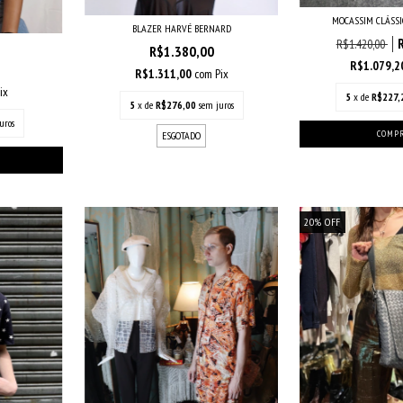
MOCASSIM CLÁSSI
BLAZER HARVÉ BERNARD
R$1.420,00
R$1.380,00
R$1.079,
R$1.311,00
com
Pix
ix
5
x de
R$227,
5
x de
R$276,00
sem juros
uros
ESGOTADO
20
%
OFF