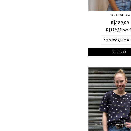
BOINA TWEED 54
R$189,00
R$179,55
com
P
5
x de
R$37,80
sem j