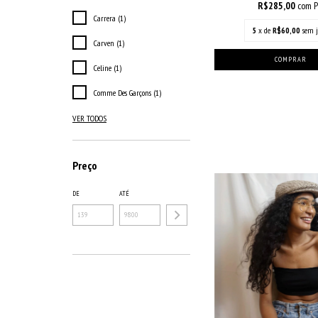
R$285,00
com
P
Carrera (1)
5
x de
R$60,00
sem j
Carven (1)
Celine (1)
Comme Des Garçons (1)
VER TODOS
Preço
DE
ATÉ