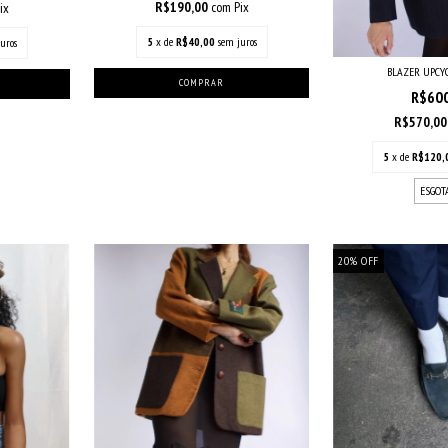
R$190,00
com
Pix
ix
5
x de
R$40,00
sem juros
uros
BLAZER UPCY
R$60
R$570,0
5
x de
R$120,
ESGOT
20
%
OFF