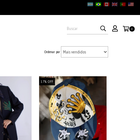
0
Ordenar por
17
%
OFF